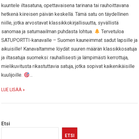
kuuntele iltasatuna, opettavaisena tarinana tai rauhoittavana
hetkenä kiireisen päivän keskellä. Tämä satu on täydellinen
niille, jotka arvostavat klassikkokirjallisuutta, syvällistä
sanomaa ja satumaailman puhdasta lohtua.
Tervetuloa
SATUPORTTI-kanavalle – Suomen kauneimmat sadut lapsille ja
aikuisille! Kanavaltamme löydät suuren määrän klassikkosatuja
ja iltasatuja suomeksi: rauhallisesti ja lämpimästi kerrottuja,
mielikuvitusta rikastuttavia satuja, jotka sopivat kaikenikäisille
kuulijoille.
…
LUE LISÄÄ »
Etsi
ETSI