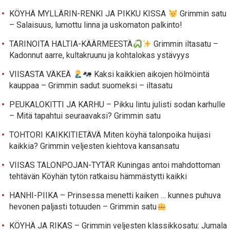
KÖYHÄ MYLLÄRIN-RENKI JA PIKKU KISSA
Grimmin satu
– Salaisuus, lumottu linna ja uskomaton palkinto!
TARINOITA HALTIA-KÄÄRMEESTÄ
Grimmin iltasatu –
Kadonnut aarre, kultakruunu ja kohtalokas ystävyys
VIISASTA VÄKEÄ
Kaksi kaikkien aikojen hölmöintä
kauppaa – Grimmin sadut suomeksi – iltasatu
PEUKALOKITTI JA KARHU – Pikku lintu julisti sodan karhulle
– Mitä tapahtui seuraavaksi? Grimmin satu
TOHTORI KAIKKITIETÄVÄ Miten köyhä talonpoika huijasi
kaikkia? Grimmin veljesten kiehtova kansansatu
VIISAS TALONPOJAN-TYTÄR Kuningas antoi mahdottoman
tehtävän Köyhän tytön ratkaisu hämmästytti kaikki
HANHI-PIIKA – Prinsessa menetti kaiken … kunnes puhuva
hevonen paljasti totuuden – Grimmin satu
KÖYHÄ JA RIKAS – Grimmin veljesten klassikkosatu: Jumala