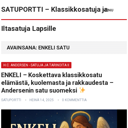
SATUPORTTI – Klassikkosatuja ja
MENU
Iltasatuja Lapsille
AVAINSANA:
ENKELI SATU
H.C. ANDERSEN - SATUJA JA TARINOITA II
ENKELI – Koskettava klassikkosatu
elämästä, kuolemasta ja rakkaudesta –
Andersenin satu suomeksi
SATUPORTTI
HEINÄ 14, 2025
0 KOMMENTTIA