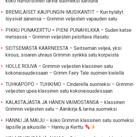
koko humoristinen tarina suomeksi luettuna
BREMILÄISET KAUPUNGIN-MUSIKANTIT – Kun hylätyt
löysivät äänensä – Grimmin veljesten vapauden satu
PIKKU PUNAKERTTU = PIENI PUNAHILKKA – Suden katse
metsässä – Grimmin veljesten pelottava iltasatu
SEITSEMÄSTÄ KAARNEESTA – Seitsemän veljeä, yksi
kirous, sisaren uhraus Grimmin synkkä satu korpeista
HOLLE ROUVA – Grimmin veljesten klassinen satu
kokonaisuudessaan – Grimm Fairy Tale suomen kielellä
TUHKAPÖPÖ – TUHKIMO – Cinderella suomeksi – Grimmin
veljesten upea klassinen satu kokonaisuudessaan
KALASTAJASTA JA HÄNEN VAIMOSTANSA – klassinen
Grimmin veljesten satu – Äänikirja & tarina suomeksi
HANNU JA MAIJU – koko Grimmin klassinen satu suomeksi
lapsille ja aikuisille – Hannu ja Kerttu