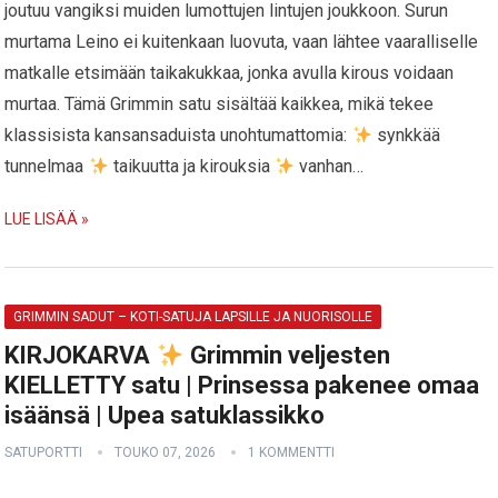
joutuu vangiksi muiden lumottujen lintujen joukkoon. Surun
murtama Leino ei kuitenkaan luovuta, vaan lähtee vaaralliselle
matkalle etsimään taikakukkaa, jonka avulla kirous voidaan
murtaa. Tämä Grimmin satu sisältää kaikkea, mikä tekee
klassisista kansansaduista unohtumattomia:
synkkää
tunnelmaa
taikuutta ja kirouksia
vanhan…
LUE LISÄÄ »
GRIMMIN SADUT – KOTI-SATUJA LAPSILLE JA NUORISOLLE
KIRJOKARVA
Grimmin veljesten
KIELLETTY satu | Prinsessa pakenee omaa
isäänsä | Upea satuklassikko
SATUPORTTI
TOUKO 07, 2026
1 KOMMENTTI