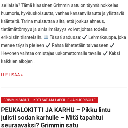
sellaisia? Tämä klassinen Grimmin satu on täynnä nokkelaa
huumoria, hyväuskoisuutta, vanhaa kansanviisautta ja yllättäviä
käänteitä. Tarina muistuttaa siitä, että joskus ahneus,
tietämättömyys ja sinisilmäisyys voivat johtaa todella
erikoisiin tilanteisiin.
Tässä sadussa:
Lehmäkauppa, joka
menee täysin pieleen
Rahaa lähetetään taivaaseen
Hevonen vaihtaa omistajaa uskomattomalla tavalla
Kaksi
kaikkien aikojen…
LUE LISÄÄ »
GRIMMIN SADUT – KOTI-SATUJA LAPSILLE JA NUORISOLLE
PEUKALOKITTI JA KARHU – Pikku lintu
julisti sodan karhulle – Mitä tapahtui
seuraavaksi? Grimmin satu