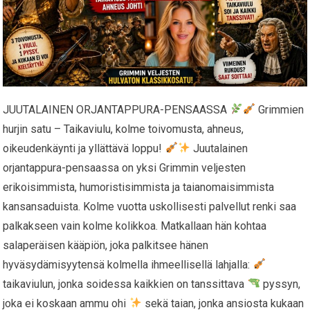
JUUTALAINEN ORJANTAPPURA-PENSAASSA
Grimmien
hurjin satu – Taikaviulu, kolme toivomusta, ahneus,
oikeudenkäynti ja yllättävä loppu!
Juutalainen
orjantappura-pensaassa on yksi Grimmin veljesten
erikoisimmista, humoristisimmista ja taianomaisimmista
kansansaduista. Kolme vuotta uskollisesti palvellut renki saa
palkakseen vain kolme kolikkoa. Matkallaan hän kohtaa
salaperäisen kääpiön, joka palkitsee hänen
hyväsydämisyytensä kolmella ihmeellisellä lahjalla:
taikaviulun, jonka soidessa kaikkien on tanssittava
pyssyn,
joka ei koskaan ammu ohi
sekä taian, jonka ansiosta kukaan