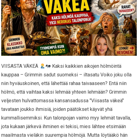
VIISASTA VÄKEÄ
Kaksi kaikkien aikojen hölmöintä
kauppaa – Grimmin sadut suomeksi – iltasatu Voiko joku olla
niin hyväuskoinen, että lähettää rahaa taivaaseen? Entä niin
hölmö, että vaihtaa kaksi lehmää yhteen lehmään? Grimmin
veljesten hulvattomassa kansansadussa "Viisasta väkeä"
tavataan joukko ihmisiä, joiden päätökset käyvät yhä
kummallisemmiksi. Kun talonpojan vaimo myy lehmät tavalla,
jota kukaan järkevä ihminen ei tekisi, mies lähtee etsimään
maailmasta vieläkin suurempia hölmöjä. Mutta löytääkö hän