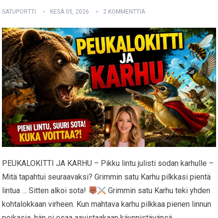
SATUPORTTI
KESÄ 05, 2026
2 KOMMENTTIA
PEUKALOKITTI JA KARHU – Pikku lintu julisti sodan karhulle –
Mitä tapahtui seuraavaksi? Grimmin satu Karhu pilkkasi pientä
lintua … Sitten alkoi sota!
Grimmin satu Karhu teki yhden
kohtalokkaan virheen. Kun mahtava karhu pilkkaa pienen linnun
poikasia, hän ei osaa aavistaakaan käynnistävänsä