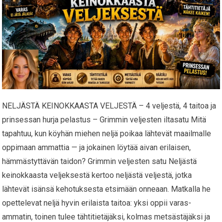
NELJÄSTÄ KEINOKKAASTA VELJESTÄ – 4 veljestä, 4 taitoa ja
prinsessan hurja pelastus – Grimmin veljesten iltasatu Mitä
tapahtuu, kun köyhän miehen neljä poikaa lähtevät maailmalle
oppimaan ammattia — ja jokainen löytää aivan erilaisen,
hämmästyttävän taidon? Grimmin veljesten satu Neljästä
keinokkaasta veljeksestä kertoo neljästä veljestä, jotka
lähtevät isänsä kehotuksesta etsimään onneaan. Matkalla he
opettelevat neljä hyvin erilaista taitoa: yksi oppii varas-
ammatin, toinen tulee tähtitietäjäksi, kolmas metsästäjäksi ja