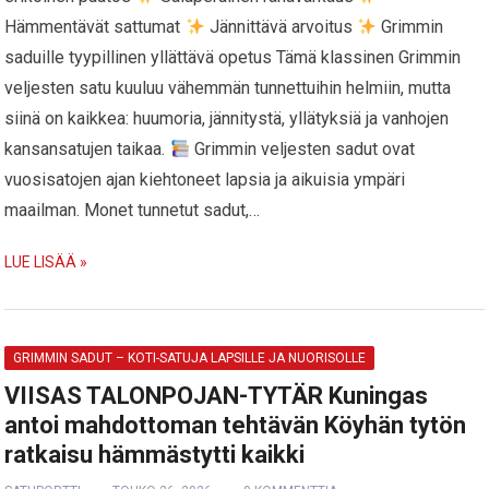
Hämmentävät sattumat
Jännittävä arvoitus
Grimmin
saduille tyypillinen yllättävä opetus Tämä klassinen Grimmin
veljesten satu kuuluu vähemmän tunnettuihin helmiin, mutta
siinä on kaikkea: huumoria, jännitystä, yllätyksiä ja vanhojen
kansansatujen taikaa.
Grimmin veljesten sadut ovat
vuosisatojen ajan kiehtoneet lapsia ja aikuisia ympäri
maailman. Monet tunnetut sadut,…
LUE LISÄÄ »
GRIMMIN SADUT – KOTI-SATUJA LAPSILLE JA NUORISOLLE
VIISAS TALONPOJAN-TYTÄR Kuningas
antoi mahdottoman tehtävän Köyhän tytön
ratkaisu hämmästytti kaikki