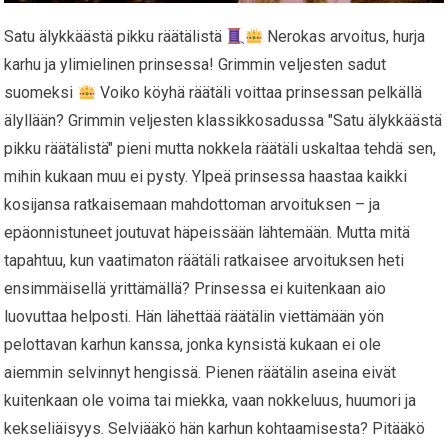
Satu älykkäästä pikku räätälistä
Nerokas arvoitus, hurja
karhu ja ylimielinen prinsessa! Grimmin veljesten sadut
suomeksi
Voiko köyhä räätäli voittaa prinsessan pelkällä
älyllään? Grimmin veljesten klassikkosadussa "Satu älykkäästä
pikku räätälistä" pieni mutta nokkela räätäli uskaltaa tehdä sen,
mihin kukaan muu ei pysty. Ylpeä prinsessa haastaa kaikki
kosijansa ratkaisemaan mahdottoman arvoituksen – ja
epäonnistuneet joutuvat häpeissään lähtemään. Mutta mitä
tapahtuu, kun vaatimaton räätäli ratkaisee arvoituksen heti
ensimmäisellä yrittämällä? Prinsessa ei kuitenkaan aio
luovuttaa helposti. Hän lähettää räätälin viettämään yön
pelottavan karhun kanssa, jonka kynsistä kukaan ei ole
aiemmin selvinnyt hengissä. Pienen räätälin aseina eivät
kuitenkaan ole voima tai miekka, vaan nokkeluus, huumori ja
kekseliäisyys. Selviääkö hän karhun kohtaamisesta? Pitääkö