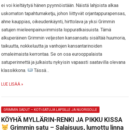
ei voi kieltäytyä hänen pyynnöistään. Näistä lahjoista alkaa
uskomaton tapahtumaketju, johon liittyvät orjantappurapensas,
ahne kauppias, oikeudenkäynti, hirttolava ja yksi Grimmin
satujen mieleenpainuvimmista loppuratkaisuista. Tämä
alkuperäinen Grimmin veljesten kansansatu sisältää huumoria,
taikuutta, nokkeluutta ja vanhojen kansantarinoiden
omaleimaista kerrontaa. Se on osa eurooppalaista
satuperinnettä ja julkaistu nykyisin vapaasti saatavilla olevana
klassikkona.
Tässä…
LUE LISÄÄ »
GRIMMIN SADUT – KOTI-SATUJA LAPSILLE JA NUORISOLLE
KÖYHÄ MYLLÄRIN-RENKI JA PIKKU KISSA
Grimmin satu – Salaisuus, lumottu linna