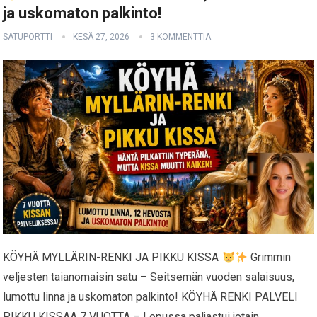
ja uskomaton palkinto!
SATUPORTTI
KESÄ 27, 2026
3 KOMMENTTIA
KÖYHÄ MYLLÄRIN-RENKI JA PIKKU KISSA
Grimmin
veljesten taianomaisin satu – Seitsemän vuoden salaisuus,
lumottu linna ja uskomaton palkinto! KÖYHÄ RENKI PALVELI
PIKKU KISSAA 7 VUOTTA – Lopussa paljastui jotain