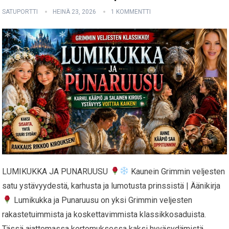
SATUPORTTI
HEINÄ 23, 2026
1 KOMMENTTI
LUMIKUKKA JA PUNARUUSU
Kaunein Grimmin veljesten
satu ystävyydestä, karhusta ja lumotusta prinssistä | Äänikirja
Lumikukka ja Punaruusu on yksi Grimmin veljesten
rakastetuimmista ja koskettavimmista klassikkosaduista.
Tässä ajattomassa kertomuksessa kaksi hyväsydämistä