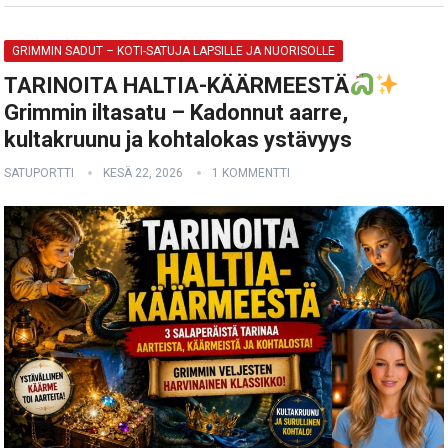
GRIMMIN SADUT – KOTI-SATUJA LAPSILLE JA NUORISOLLE
TARINOITA HALTIA-KÄÄRMEESTÄ
Grimmin iltasatu – Kadonnut aarre,
kultakruunu ja kohtalokas ystävyys
SATUPORTTI
KESÄ 22, 2026
1 KOMMENTTI