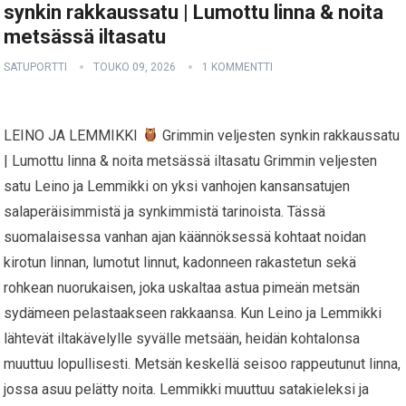
synkin rakkaussatu | Lumottu linna & noita
metsässä iltasatu
SATUPORTTI
TOUKO 09, 2026
1 KOMMENTTI
LEINO JA LEMMIKKI
Grimmin veljesten synkin rakkaussatu
| Lumottu linna & noita metsässä iltasatu Grimmin veljesten
satu Leino ja Lemmikki on yksi vanhojen kansansatujen
salaperäisimmistä ja synkimmistä tarinoista. Tässä
suomalaisessa vanhan ajan käännöksessä kohtaat noidan
kirotun linnan, lumotut linnut, kadonneen rakastetun sekä
rohkean nuorukaisen, joka uskaltaa astua pimeän metsän
sydämeen pelastaakseen rakkaansa. Kun Leino ja Lemmikki
lähtevät iltakävelylle syvälle metsään, heidän kohtalonsa
muuttuu lopullisesti. Metsän keskellä seisoo rappeutunut linna,
jossa asuu pelätty noita. Lemmikki muuttuu satakieleksi ja