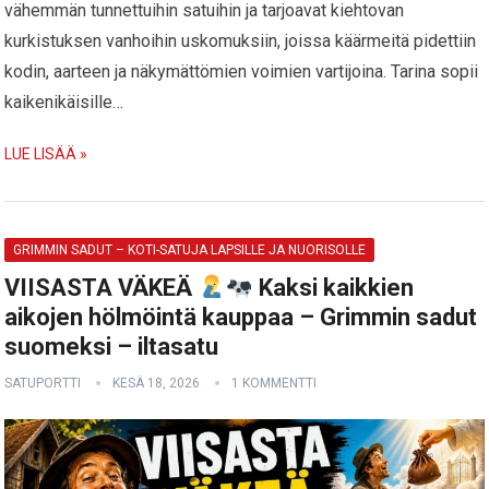
vähemmän tunnettuihin satuihin ja tarjoavat kiehtovan
kurkistuksen vanhoihin uskomuksiin, joissa käärmeitä pidettiin
kodin, aarteen ja näkymättömien voimien vartijoina. Tarina sopii
kaikenikäisille…
LUE LISÄÄ »
GRIMMIN SADUT – KOTI-SATUJA LAPSILLE JA NUORISOLLE
VIISASTA VÄKEÄ
Kaksi kaikkien
aikojen hölmöintä kauppaa – Grimmin sadut
suomeksi – iltasatu
SATUPORTTI
KESÄ 18, 2026
1 KOMMENTTI