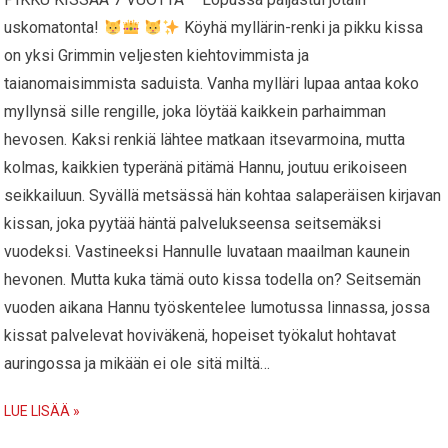
uskomatonta!
Köyhä myllärin-renki ja pikku kissa
on yksi Grimmin veljesten kiehtovimmista ja
taianomaisimmista saduista. Vanha mylläri lupaa antaa koko
myllynsä sille rengille, joka löytää kaikkein parhaimman
hevosen. Kaksi renkiä lähtee matkaan itsevarmoina, mutta
kolmas, kaikkien typeränä pitämä Hannu, joutuu erikoiseen
seikkailuun. Syvällä metsässä hän kohtaa salaperäisen kirjavan
kissan, joka pyytää häntä palvelukseensa seitsemäksi
vuodeksi. Vastineeksi Hannulle luvataan maailman kaunein
hevonen. Mutta kuka tämä outo kissa todella on? Seitsemän
vuoden aikana Hannu työskentelee lumotussa linnassa, jossa
kissat palvelevat hoviväkenä, hopeiset työkalut hohtavat
auringossa ja mikään ei ole sitä miltä…
LUE LISÄÄ »