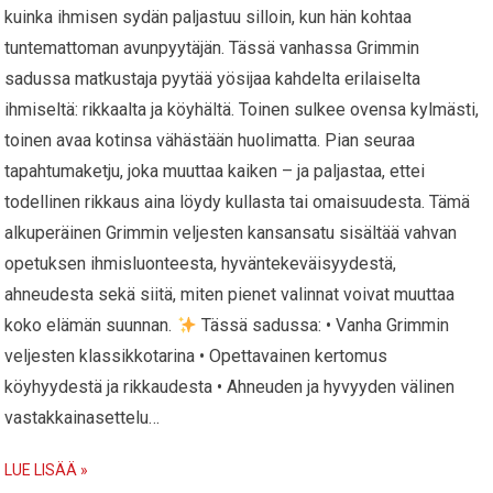
kuinka ihmisen sydän paljastuu silloin, kun hän kohtaa
tuntemattoman avunpyytäjän. Tässä vanhassa Grimmin
sadussa matkustaja pyytää yösijaa kahdelta erilaiselta
ihmiseltä: rikkaalta ja köyhältä. Toinen sulkee ovensa kylmästi,
toinen avaa kotinsa vähästään huolimatta. Pian seuraa
tapahtumaketju, joka muuttaa kaiken – ja paljastaa, ettei
todellinen rikkaus aina löydy kullasta tai omaisuudesta. Tämä
alkuperäinen Grimmin veljesten kansansatu sisältää vahvan
opetuksen ihmisluonteesta, hyväntekeväisyydestä,
ahneudesta sekä siitä, miten pienet valinnat voivat muuttaa
koko elämän suunnan.
Tässä sadussa: • Vanha Grimmin
veljesten klassikkotarina • Opettavainen kertomus
köyhyydestä ja rikkaudesta • Ahneuden ja hyvyyden välinen
vastakkainasettelu…
LUE LISÄÄ »