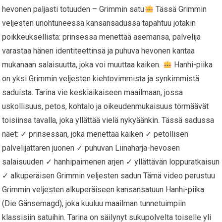
hevonen paljasti totuuden – Grimmin satu
Tässä Grimmin
veljesten unohtuneessa kansansadussa tapahtuu jotakin
poikkeuksellista: prinsessa menettää asemansa, palvelija
varastaa hänen identiteettinsä ja puhuva hevonen kantaa
mukanaan salaisuutta, joka voi muuttaa kaiken.
Hanhi-piika
on yksi Grimmin veljesten kiehtovimmista ja synkimmistä
saduista. Tarina vie keskiaikaiseen maailmaan, jossa
uskollisuus, petos, kohtalo ja oikeudenmukaisuus törmäävät
toisiinsa tavalla, joka yllättää vielä nykyäänkin. Tässä sadussa
näet: ✓ prinsessan, joka menettää kaiken ✓ petollisen
palvelijattaren juonen ✓ puhuvan Liinaharja-hevosen
salaisuuden ✓ hanhipaimenen arjen ✓ yllättävän loppuratkaisun
✓ alkuperäisen Grimmin veljesten sadun Tämä video perustuu
Grimmin veljesten alkuperäiseen kansansatuun Hanhi-piika
(Die Gänsemagd), joka kuuluu maailman tunnetuimpiin
klassisiin satuihin. Tarina on säilynyt sukupolvelta toiselle yli