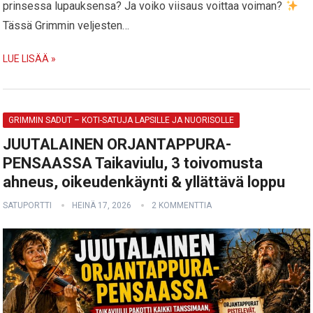
prinsessa lupauksensa? Ja voiko viisaus voittaa voiman?
Tässä Grimmin veljesten…
LUE LISÄÄ »
GRIMMIN SADUT – KOTI-SATUJA LAPSILLE JA NUORISOLLE
JUUTALAINEN ORJANTAPPURA-
PENSAASSA Taikaviulu, 3 toivomusta
ahneus, oikeudenkäynti & yllättävä loppu
SATUPORTTI
HEINÄ 17, 2026
2 KOMMENTTIA