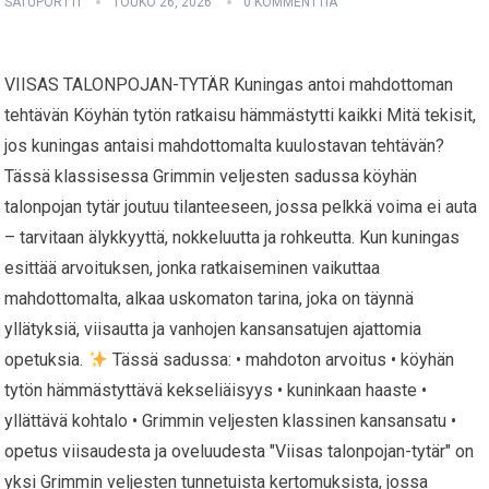
SATUPORTTI
TOUKO 26, 2026
0 KOMMENTTIA
VIISAS TALONPOJAN-TYTÄR Kuningas antoi mahdottoman
tehtävän Köyhän tytön ratkaisu hämmästytti kaikki Mitä tekisit,
jos kuningas antaisi mahdottomalta kuulostavan tehtävän?
Tässä klassisessa Grimmin veljesten sadussa köyhän
talonpojan tytär joutuu tilanteeseen, jossa pelkkä voima ei auta
– tarvitaan älykkyyttä, nokkeluutta ja rohkeutta. Kun kuningas
esittää arvoituksen, jonka ratkaiseminen vaikuttaa
mahdottomalta, alkaa uskomaton tarina, joka on täynnä
yllätyksiä, viisautta ja vanhojen kansansatujen ajattomia
opetuksia.
Tässä sadussa: • mahdoton arvoitus • köyhän
tytön hämmästyttävä kekseliäisyys • kuninkaan haaste •
yllättävä kohtalo • Grimmin veljesten klassinen kansansatu •
opetus viisaudesta ja oveluudesta "Viisas talonpojan-tytär" on
yksi Grimmin veljesten tunnetuista kertomuksista, jossa