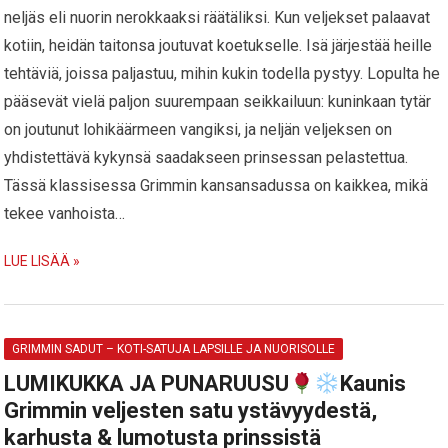
neljäs eli nuorin nerokkaaksi räätäliksi. Kun veljekset palaavat
kotiin, heidän taitonsa joutuvat koetukselle. Isä järjestää heille
tehtäviä, joissa paljastuu, mihin kukin todella pystyy. Lopulta he
pääsevät vielä paljon suurempaan seikkailuun: kuninkaan tytär
on joutunut lohikäärmeen vangiksi, ja neljän veljeksen on
yhdistettävä kykynsä saadakseen prinsessan pelastettua.
Tässä klassisessa Grimmin kansansadussa on kaikkea, mikä
tekee vanhoista…
LUE LISÄÄ »
GRIMMIN SADUT – KOTI-SATUJA LAPSILLE JA NUORISOLLE
LUMIKUKKA JA PUNARUUSU
Kaunis
Grimmin veljesten satu ystävyydestä,
karhusta & lumotusta prinssistä