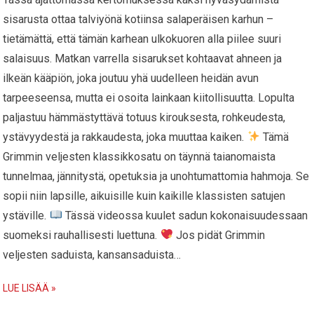
sisarusta ottaa talviyönä kotiinsa salaperäisen karhun –
tietämättä, että tämän karhean ulkokuoren alla piilee suuri
salaisuus. Matkan varrella sisarukset kohtaavat ahneen ja
ilkeän kääpiön, joka joutuu yhä uudelleen heidän avun
tarpeeseensa, mutta ei osoita lainkaan kiitollisuutta. Lopulta
paljastuu hämmästyttävä totuus kirouksesta, rohkeudesta,
ystävyydestä ja rakkaudesta, joka muuttaa kaiken.
Tämä
Grimmin veljesten klassikkosatu on täynnä taianomaista
tunnelmaa, jännitystä, opetuksia ja unohtumattomia hahmoja. Se
sopii niin lapsille, aikuisille kuin kaikille klassisten satujen
ystäville.
Tässä videossa kuulet sadun kokonaisuudessaan
suomeksi rauhallisesti luettuna.
Jos pidät Grimmin
veljesten saduista, kansansaduista…
LUE LISÄÄ »