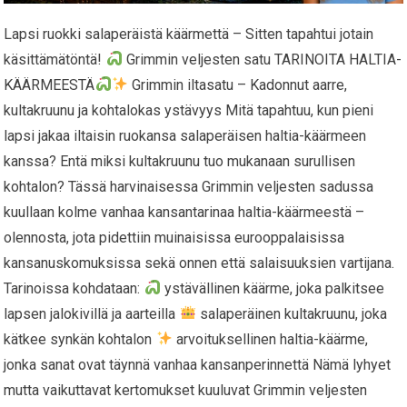
Lapsi ruokki salaperäistä käärmettä – Sitten tapahtui jotain
käsittämätöntä!
Grimmin veljesten satu TARINOITA HALTIA-
KÄÄRMEESTÄ
Grimmin iltasatu – Kadonnut aarre,
kultakruunu ja kohtalokas ystävyys Mitä tapahtuu, kun pieni
lapsi jakaa iltaisin ruokansa salaperäisen haltia-käärmeen
kanssa? Entä miksi kultakruunu tuo mukanaan surullisen
kohtalon? Tässä harvinaisessa Grimmin veljesten sadussa
kuullaan kolme vanhaa kansantarinaa haltia-käärmeestä –
olennosta, jota pidettiin muinaisissa eurooppalaisissa
kansanuskomuksissa sekä onnen että salaisuuksien vartijana.
Tarinoissa kohdataan:
ystävällinen käärme, joka palkitsee
lapsen jalokivillä ja aarteilla
salaperäinen kultakruunu, joka
kätkee synkän kohtalon
arvoituksellinen haltia-käärme,
jonka sanat ovat täynnä vanhaa kansanperinnettä Nämä lyhyet
mutta vaikuttavat kertomukset kuuluvat Grimmin veljesten