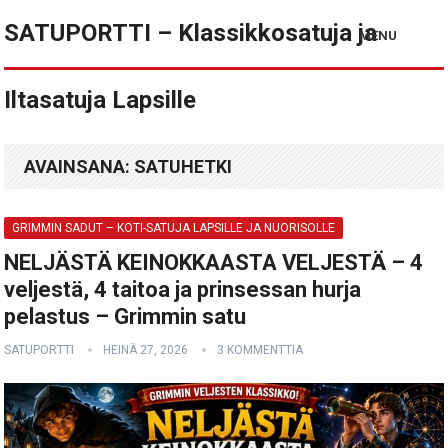
SATUPORTTI – Klassikkosatuja ja
MENU
Iltasatuja Lapsille
AVAINSANA:
SATUHETKI
GRIMMIN SADUT – KOTI-SATUJA LAPSILLE JA NUORISOLLE
NELJÄSTÄ KEINOKKAASTA VELJESTÄ – 4
veljestä, 4 taitoa ja prinsessan hurja
pelastus – Grimmin satu
SATUPORTTI
HEINÄ 27, 2026
3 KOMMENTTIA