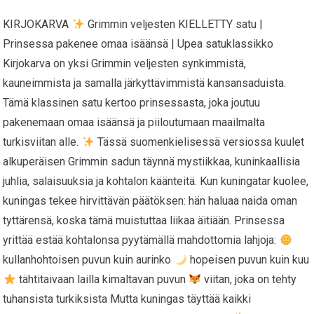
KIRJOKARVA
Grimmin veljesten KIELLETTY satu |
Prinsessa pakenee omaa isäänsä | Upea satuklassikko
Kirjokarva on yksi Grimmin veljesten synkimmistä,
kauneimmista ja samalla järkyttävimmistä kansansaduista.
Tämä klassinen satu kertoo prinsessasta, joka joutuu
pakenemaan omaa isäänsä ja piiloutumaan maailmalta
turkisviitan alle.
Tässä suomenkielisessä versiossa kuulet
alkuperäisen Grimmin sadun täynnä mystiikkaa, kuninkaallisia
juhlia, salaisuuksia ja kohtalon käänteitä. Kun kuningatar kuolee,
kuningas tekee hirvittävän päätöksen: hän haluaa naida oman
tyttärensä, koska tämä muistuttaa liikaa äitiään. Prinsessa
yrittää estää kohtalonsa pyytämällä mahdottomia lahjoja:
kullanhohtoisen puvun kuin aurinko
hopeisen puvun kuin kuu
tähtitaivaan lailla kimaltavan puvun
viitan, joka on tehty
tuhansista turkiksista Mutta kuningas täyttää kaikki