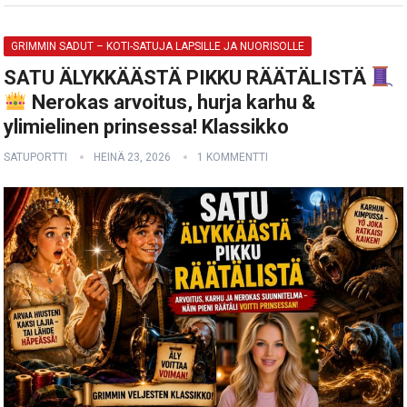
GRIMMIN SADUT – KOTI-SATUJA LAPSILLE JA NUORISOLLE
SATU ÄLYKKÄÄSTÄ PIKKU RÄÄTÄLISTÄ
Nerokas arvoitus, hurja karhu &
ylimielinen prinsessa! Klassikko
SATUPORTTI
HEINÄ 23, 2026
1 KOMMENTTI