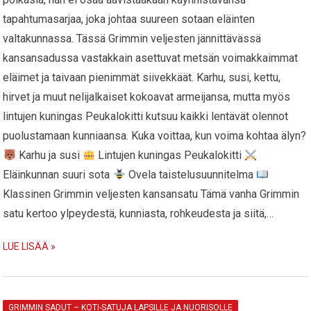
tapahtumasarjaa, joka johtaa suureen sotaan eläinten
valtakunnassa. Tässä Grimmin veljesten jännittävässä
kansansadussa vastakkain asettuvat metsän voimakkaimmat
eläimet ja taivaan pienimmät siivekkäät. Karhu, susi, kettu,
hirvet ja muut nelijalkaiset kokoavat armeijansa, mutta myös
lintujen kuningas Peukalokitti kutsuu kaikki lentävät olennot
puolustamaan kunniaansa. Kuka voittaa, kun voima kohtaa älyn?
Karhu ja susi
Lintujen kuningas Peukalokitti
Eläinkunnan suuri sota
Ovela taistelusuunnitelma
Klassinen Grimmin veljesten kansansatu Tämä vanha Grimmin
satu kertoo ylpeydestä, kunniasta, rohkeudesta ja siitä,…
LUE LISÄÄ »
GRIMMIN SADUT – KOTI-SATUJA LAPSILLE JA NUORISOLLE