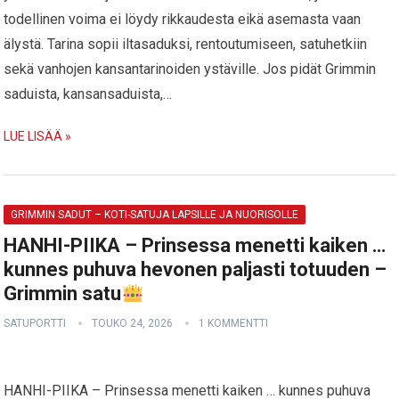
todellinen voima ei löydy rikkaudesta eikä asemasta vaan
älystä. Tarina sopii iltasaduksi, rentoutumiseen, satuhetkiin
sekä vanhojen kansantarinoiden ystäville. Jos pidät Grimmin
saduista, kansansaduista,…
LUE LISÄÄ »
GRIMMIN SADUT – KOTI-SATUJA LAPSILLE JA NUORISOLLE
HANHI-PIIKA – Prinsessa menetti kaiken …
kunnes puhuva hevonen paljasti totuuden –
Grimmin satu
SATUPORTTI
TOUKO 24, 2026
1 KOMMENTTI
HANHI-PIIKA – Prinsessa menetti kaiken … kunnes puhuva