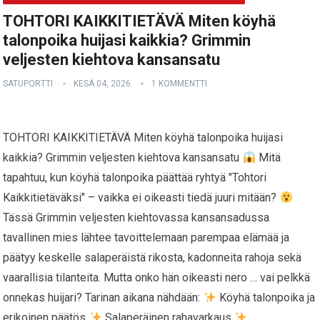
TOHTORI KAIKKITIETÄVÄ Miten köyhä
talonpoika huijasi kaikkia? Grimmin
veljesten kiehtova kansansatu
SATUPORTTI
KESÄ 04, 2026
1 KOMMENTTI
TOHTORI KAIKKITIETÄVÄ Miten köyhä talonpoika huijasi
kaikkia? Grimmin veljesten kiehtova kansansatu
Mitä
tapahtuu, kun köyhä talonpoika päättää ryhtyä "Tohtori
Kaikkitietäväksi" – vaikka ei oikeasti tiedä juuri mitään?
Tässä Grimmin veljesten kiehtovassa kansansadussa
tavallinen mies lähtee tavoittelemaan parempaa elämää ja
päätyy keskelle salaperäistä rikosta, kadonneita rahoja sekä
vaarallisia tilanteita. Mutta onko hän oikeasti nero … vai pelkkä
onnekas huijari? Tarinan aikana nähdään:
Köyhä talonpoika ja
erikoinen päätös
Salaperäinen rahavarkaus