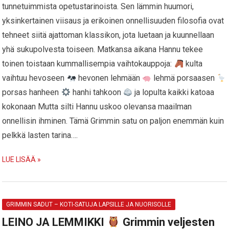
tunnetuimmista opetustarinoista. Sen lämmin huumori,
yksinkertainen viisaus ja erikoinen onnellisuuden filosofia ovat
tehneet siitä ajattoman klassikon, jota luetaan ja kuunnellaan
yhä sukupolvesta toiseen. Matkansa aikana Hannu tekee
toinen toistaan kummallisempia vaihtokauppoja:
kulta
vaihtuu hevoseen
hevonen lehmään
lehmä porsaasen
porsas hanheen
hanhi tahkoon
ja lopulta kaikki katoaa
kokonaan Mutta silti Hannu uskoo olevansa maailman
onnellisin ihminen. Tämä Grimmin satu on paljon enemmän kuin
pelkkä lasten tarina….
LUE LISÄÄ »
GRIMMIN SADUT – KOTI-SATUJA LAPSILLE JA NUORISOLLE
LEINO JA LEMMIKKI
Grimmin veljesten