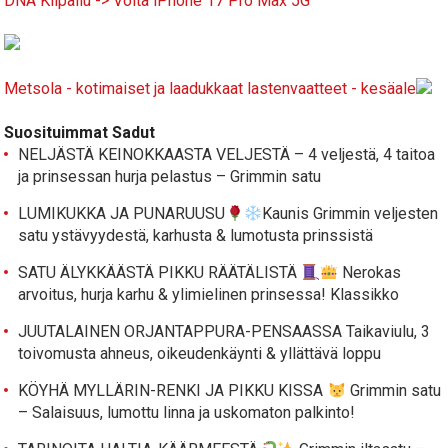
DNA Kilpailu -> Voita iPhone 17 Pro Max 5G
Metsola - kotimaiset ja laadukkaat lastenvaatteet - kesäale
Suosituimmat Sadut
NELJÄSTÄ KEINOKKAASTA VELJESTÄ – 4 veljestä, 4 taitoa
ja prinsessan hurja pelastus – Grimmin satu
LUMIKUKKA JA PUNARUUSU
Kaunis Grimmin veljesten
satu ystävyydestä, karhusta & lumotusta prinssistä
SATU ÄLYKKÄÄSTÄ PIKKU RÄÄTÄLISTÄ
Nerokas
arvoitus, hurja karhu & ylimielinen prinsessa! Klassikko
JUUTALAINEN ORJANTAPPURA-PENSAASSA Taikaviulu, 3
toivomusta ahneus, oikeudenkäynti & yllättävä loppu
KÖYHÄ MYLLÄRIN-RENKI JA PIKKU KISSA
Grimmin satu
– Salaisuus, lumottu linna ja uskomaton palkinto!