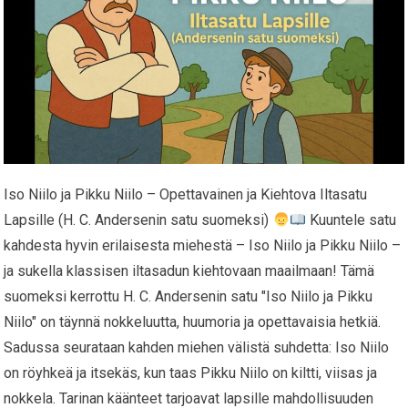
Iso Niilo ja Pikku Niilo – Opettavainen ja Kiehtova Iltasatu
Lapsille (H. C. Andersenin satu suomeksi)
Kuuntele satu
kahdesta hyvin erilaisesta miehestä – Iso Niilo ja Pikku Niilo –
ja sukella klassisen iltasadun kiehtovaan maailmaan! Tämä
suomeksi kerrottu H. C. Andersenin satu "Iso Niilo ja Pikku
Niilo" on täynnä nokkeluutta, huumoria ja opettavaisia hetkiä.
Sadussa seurataan kahden miehen välistä suhdetta: Iso Niilo
on röyhkeä ja itsekäs, kun taas Pikku Niilo on kiltti, viisas ja
nokkela. Tarinan käänteet tarjoavat lapsille mahdollisuuden