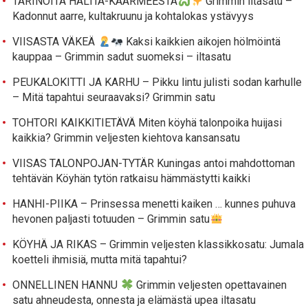
TARINOITA HALTIA-KÄÄRMEESTÄ
Grimmin iltasatu –
Kadonnut aarre, kultakruunu ja kohtalokas ystävyys
VIISASTA VÄKEÄ
Kaksi kaikkien aikojen hölmöintä
kauppaa – Grimmin sadut suomeksi – iltasatu
PEUKALOKITTI JA KARHU – Pikku lintu julisti sodan karhulle
– Mitä tapahtui seuraavaksi? Grimmin satu
TOHTORI KAIKKITIETÄVÄ Miten köyhä talonpoika huijasi
kaikkia? Grimmin veljesten kiehtova kansansatu
VIISAS TALONPOJAN-TYTÄR Kuningas antoi mahdottoman
tehtävän Köyhän tytön ratkaisu hämmästytti kaikki
HANHI-PIIKA – Prinsessa menetti kaiken … kunnes puhuva
hevonen paljasti totuuden – Grimmin satu
KÖYHÄ JA RIKAS – Grimmin veljesten klassikkosatu: Jumala
koetteli ihmisiä, mutta mitä tapahtui?
ONNELLINEN HANNU
Grimmin veljesten opettavainen
satu ahneudesta, onnesta ja elämästä upea iltasatu