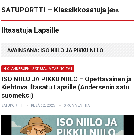
SATUPORTTI – Klassikkosatuja ja
MENU
Iltasatuja Lapsille
AVAINSANA:
ISO NIILO JA PIKKU NIILO
H.C. ANDERSEN - SATUJA JA TARINOITA I
ISO NIILO JA PIKKU NIILO – Opettavainen ja
Kiehtova Iltasatu Lapsille (Andersenin satu
suomeksi)
SATUPORTTI
KESÄ 02, 2025
0 KOMMENTTIA