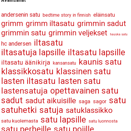
Avainsanat
andersenin satu
eläinsatu
bedtime story in finnish
grimm
grimm iltasatu
grimmin sadut
grimmin satu
grimmin veljekset
hauska satu
iltasatu
hc andersen
iltasatuja lapsille
iltasatu lapsille
kaunis satu
iltasatu äänikirja
kansansatu
klassikkosatu
klassinen satu
lasten iltasatu
lasten satu
opettavainen satu
lastensatuja
sadut
satu
sadut aikuisille
saga
sagor
satuhetki
satuja
satuklassikko
satu lapsille
satu kuolemasta
satu luonnosta
satu perheille
satu pojille