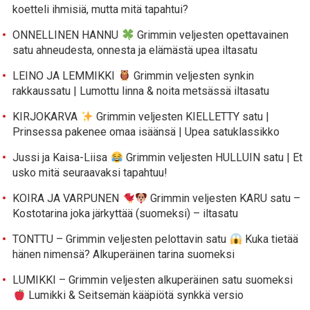
koetteli ihmisiä, mutta mitä tapahtui?
ONNELLINEN HANNU
Grimmin veljesten opettavainen
satu ahneudesta, onnesta ja elämästä upea iltasatu
LEINO JA LEMMIKKI
Grimmin veljesten synkin
rakkaussatu | Lumottu linna & noita metsässä iltasatu
KIRJOKARVA
Grimmin veljesten KIELLETTY satu |
Prinsessa pakenee omaa isäänsä | Upea satuklassikko
Jussi ja Kaisa-Liisa
Grimmin veljesten HULLUIN satu | Et
usko mitä seuraavaksi tapahtuu!
KOIRA JA VARPUNEN
Grimmin veljesten KARU satu –
Kostotarina joka järkyttää (suomeksi) – iltasatu
TONTTU – Grimmin veljesten pelottavin satu
Kuka tietää
hänen nimensä? Alkuperäinen tarina suomeksi
LUMIKKI – Grimmin veljesten alkuperäinen satu suomeksi
Lumikki & Seitsemän kääpiötä synkkä versio