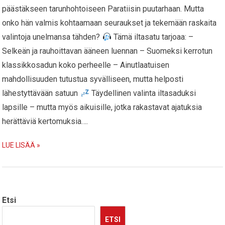
päästäkseen tarunhohtoiseen Paratiisin puutarhaan. Mutta
onko hän valmis kohtaamaan seuraukset ja tekemään raskaita
valintoja unelmansa tähden?
Tämä iltasatu tarjoaa: –
Selkeän ja rauhoittavan ääneen luennan – Suomeksi kerrotun
klassikkosadun koko perheelle – Ainutlaatuisen
mahdollisuuden tutustua syvälliseen, mutta helposti
lähestyttävään satuun
Täydellinen valinta iltasaduksi
lapsille – mutta myös aikuisille, jotka rakastavat ajatuksia
herättäviä kertomuksia….
LUE LISÄÄ »
Etsi
ETSI