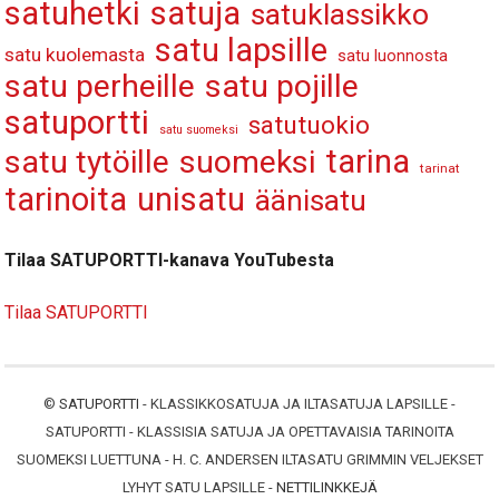
satuhetki
satuja
satuklassikko
satu lapsille
satu kuolemasta
satu luonnosta
satu perheille
satu pojille
satuportti
satutuokio
satu suomeksi
tarina
satu tytöille
suomeksi
tarinat
tarinoita
unisatu
äänisatu
Tilaa SATUPORTTI-kanava YouTubesta
Tilaa SATUPORTTI
©
SATUPORTTI
- KLASSIKKOSATUJA JA ILTASATUJA LAPSILLE -
SATUPORTTI - KLASSISIA SATUJA JA OPETTAVAISIA TARINOITA
SUOMEKSI LUETTUNA - H. C. ANDERSEN ILTASATU GRIMMIN VELJEKSET
LYHYT SATU LAPSILLE -
NETTILINKKEJÄ