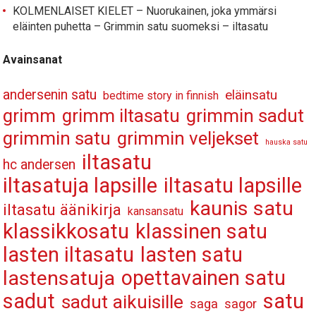
KOLMENLAISET KIELET – Nuorukainen, joka ymmärsi
eläinten puhetta – Grimmin satu suomeksi – iltasatu
Avainsanat
andersenin satu
eläinsatu
bedtime story in finnish
grimm
grimm iltasatu
grimmin sadut
grimmin satu
grimmin veljekset
hauska satu
iltasatu
hc andersen
iltasatuja lapsille
iltasatu lapsille
kaunis satu
iltasatu äänikirja
kansansatu
klassikkosatu
klassinen satu
lasten iltasatu
lasten satu
opettavainen satu
lastensatuja
sadut
satu
sadut aikuisille
saga
sagor