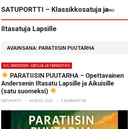
SATUPORTTI – Klassikkosatuja ja
MENU
Iltasatuja Lapsille
AVAINSANA:
PARATIISIN PUUTARHA
H.C. ANDERSEN - SATUJA JA TARINOITA II
PARATIISIN PUUTARHA – Opettavainen
Andersenin Iltasatu Lapsille ja Aikuisille
(satu suomeksi)
SATUPORTTI
KESÄ 02, 2025
0 KOMMENTTIA