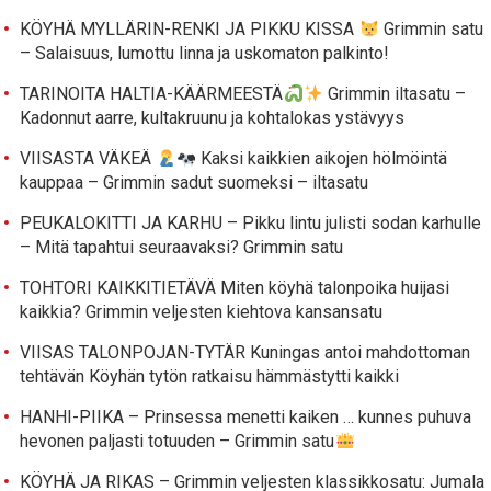
KÖYHÄ MYLLÄRIN-RENKI JA PIKKU KISSA
Grimmin satu
– Salaisuus, lumottu linna ja uskomaton palkinto!
TARINOITA HALTIA-KÄÄRMEESTÄ
Grimmin iltasatu –
Kadonnut aarre, kultakruunu ja kohtalokas ystävyys
VIISASTA VÄKEÄ
Kaksi kaikkien aikojen hölmöintä
kauppaa – Grimmin sadut suomeksi – iltasatu
PEUKALOKITTI JA KARHU – Pikku lintu julisti sodan karhulle
– Mitä tapahtui seuraavaksi? Grimmin satu
TOHTORI KAIKKITIETÄVÄ Miten köyhä talonpoika huijasi
kaikkia? Grimmin veljesten kiehtova kansansatu
VIISAS TALONPOJAN-TYTÄR Kuningas antoi mahdottoman
tehtävän Köyhän tytön ratkaisu hämmästytti kaikki
HANHI-PIIKA – Prinsessa menetti kaiken … kunnes puhuva
hevonen paljasti totuuden – Grimmin satu
KÖYHÄ JA RIKAS – Grimmin veljesten klassikkosatu: Jumala