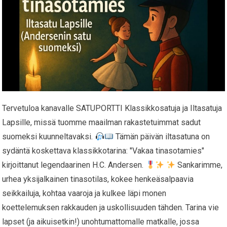
Tervetuloa kanavalle SATUPORTTI Klassikkosatuja ja Iltasatuja
Lapsille, missä tuomme maailman rakastetuimmat sadut
suomeksi kuunneltavaksi.
Tämän päivän iltasatuna on
sydäntä koskettava klassikkotarina: "Vakaa tinasotamies"
kirjoittanut legendaarinen H.C. Andersen.
Sankarimme,
urhea yksijalkainen tinasotilas, kokee henkeäsalpaavia
seikkailuja, kohtaa vaaroja ja kulkee läpi monen
koettelemuksen rakkauden ja uskollisuuden tähden. Tarina vie
lapset (ja aikuisetkin!) unohtumattomalle matkalle, jossa