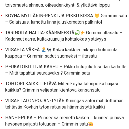
toivomusta ahneus, oikeudenkäynti & yllättävä loppu
KÖYHÄ MYLLÄRIN-RENKI JA PIKKU KISSA
Grimmin satu
– Salaisuus, lumottu linna ja uskomaton palkinto!
TARINOITA HALTIA-KÄÄRMEESTÄ
Grimmin iltasatu –
Kadonnut aarre, kultakruunu ja kohtalokas ystävyys
VIISASTA VÄKEÄ
Kaksi kaikkien aikojen hölmöintä
kauppaa – Grimmin sadut suomeksi – iltasatu
PEUKALOKITTI JA KARHU – Pikku lintu julisti sodan karhulle
– Mitä tapahtui seuraavaksi? Grimmin satu
TOHTORI KAIKKITIETÄVÄ Miten köyhä talonpoika huijasi
kaikkia? Grimmin veljesten kiehtova kansansatu
VIISAS TALONPOJAN-TYTÄR Kuningas antoi mahdottoman
tehtävän Köyhän tytön ratkaisu hämmästytti kaikki
HANHI-PIIKA – Prinsessa menetti kaiken … kunnes puhuva
hevonen paljasti totuuden – Grimmin satu