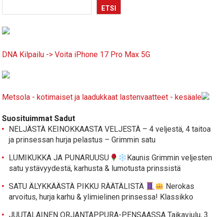
ETSI
DNA Kilpailu -> Voita iPhone 17 Pro Max 5G
Metsola - kotimaiset ja laadukkaat lastenvaatteet - kesäale
Suosituimmat Sadut
NELJÄSTÄ KEINOKKAASTA VELJESTÄ – 4 veljestä, 4 taitoa
ja prinsessan hurja pelastus – Grimmin satu
LUMIKUKKA JA PUNARUUSU
Kaunis Grimmin veljesten
satu ystävyydestä, karhusta & lumotusta prinssistä
SATU ÄLYKKÄÄSTÄ PIKKU RÄÄTÄLISTÄ
Nerokas
arvoitus, hurja karhu & ylimielinen prinsessa! Klassikko
JUUTALAINEN ORJANTAPPURA-PENSAASSA Taikaviulu, 3