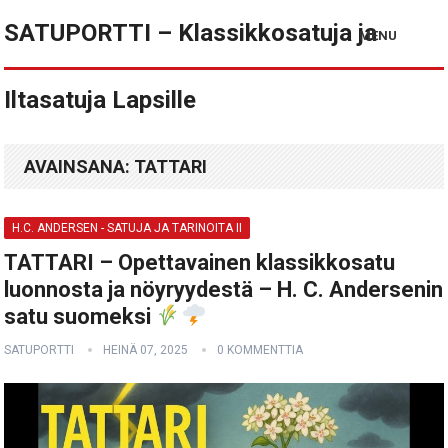
SATUPORTTI – Klassikkosatuja ja
MENU
Iltasatuja Lapsille
AVAINSANA:
TATTARI
H.C. ANDERSEN - SATUJA JA TARINOITA II
TATTARI – Opettavainen klassikkosatu
luonnosta ja nöyryydestä – H. C. Andersenin
satu suomeksi
SATUPORTTI
HEINÄ 07, 2025
0 KOMMENTTIA