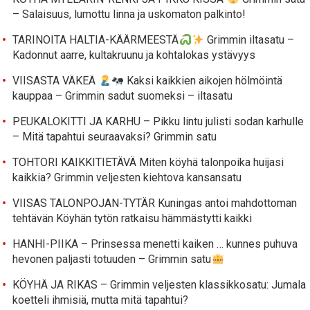
– Salaisuus, lumottu linna ja uskomaton palkinto!
TARINOITA HALTIA-KÄÄRMEESTÄ
Grimmin iltasatu –
Kadonnut aarre, kultakruunu ja kohtalokas ystävyys
VIISASTA VÄKEÄ
Kaksi kaikkien aikojen hölmöintä
kauppaa – Grimmin sadut suomeksi – iltasatu
PEUKALOKITTI JA KARHU – Pikku lintu julisti sodan karhulle
– Mitä tapahtui seuraavaksi? Grimmin satu
TOHTORI KAIKKITIETÄVÄ Miten köyhä talonpoika huijasi
kaikkia? Grimmin veljesten kiehtova kansansatu
VIISAS TALONPOJAN-TYTÄR Kuningas antoi mahdottoman
tehtävän Köyhän tytön ratkaisu hämmästytti kaikki
HANHI-PIIKA – Prinsessa menetti kaiken … kunnes puhuva
hevonen paljasti totuuden – Grimmin satu
KÖYHÄ JA RIKAS – Grimmin veljesten klassikkosatu: Jumala
koetteli ihmisiä, mutta mitä tapahtui?