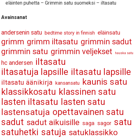
eläinten puhetta – Grimmin satu suomeksi – iltasatu
Avainsanat
andersenin satu
eläinsatu
bedtime story in finnish
grimm
grimm iltasatu
grimmin sadut
grimmin satu
grimmin veljekset
hauska satu
iltasatu
hc andersen
iltasatuja lapsille
iltasatu lapsille
kaunis satu
iltasatu äänikirja
kansansatu
klassikkosatu
klassinen satu
lasten iltasatu
lasten satu
opettavainen satu
lastensatuja
sadut
satu
sadut aikuisille
saga
sagor
satuhetki
satuja
satuklassikko