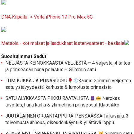
DNA Kilpailu -> Voita iPhone 17 Pro Max 5G
Metsola - kotimaiset ja laadukkaat lastenvaatteet - kesäale
Suosituimmat Sadut
NELJÄSTÄ KEINOKKAASTA VELJESTÄ – 4 veljestä, 4 taitoa
ja prinsessan hurja pelastus – Grimmin satu
LUMIKUKKA JA PUNARUUSU
Kaunis Grimmin veljesten
satu ystävyydestä, karhusta & lumotusta prinssistä
SATU ÄLYKKÄÄSTÄ PIKKU RÄÄTÄLISTÄ
Nerokas
arvoitus, hurja karhu & ylimielinen prinsessa! Klassikko
JUUTALAINEN ORJANTAPPURA-PENSAASSA Taikaviulu, 3
toivomusta ahneus, oikeudenkäynti & yllättävä loppu
KÖYHÄ MYLLÄRIN-RENKI JA PIKKU KISSA
Grimmin satu