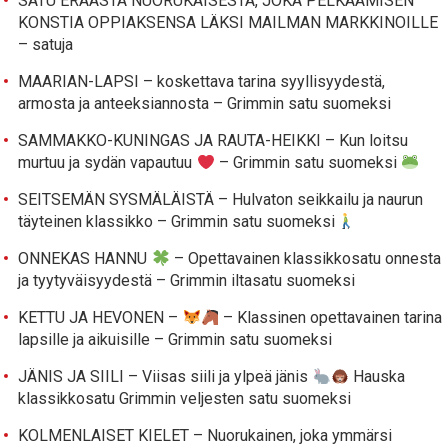
SATU ERÄÄSTÄ NUORUKAISESTA, JOKA PELKÄÄMISEN
KONSTIA OPPIAKSENSA LÄKSI MAILMAN MARKKINOILLE
– satuja
MAARIAN-LAPSI – koskettava tarina syyllisyydestä,
armosta ja anteeksiannosta – Grimmin satu suomeksi
SAMMAKKO-KUNINGAS JA RAUTA-HEIKKI – Kun loitsu
murtuu ja sydän vapautuu
– Grimmin satu suomeksi
SEITSEMÄN SYSMÄLÄISTÄ – Hulvaton seikkailu ja naurun
täyteinen klassikko – Grimmin satu suomeksi
ONNEKAS HANNU
– Opettavainen klassikkosatu onnesta
ja tyytyväisyydestä – Grimmin iltasatu suomeksi
KETTU JA HEVONEN –
– Klassinen opettavainen tarina
lapsille ja aikuisille – Grimmin satu suomeksi
JÄNIS JA SIILI – Viisas siili ja ylpeä jänis
Hauska
klassikkosatu Grimmin veljesten satu suomeksi
KOLMENLAISET KIELET – Nuorukainen, joka ymmärsi