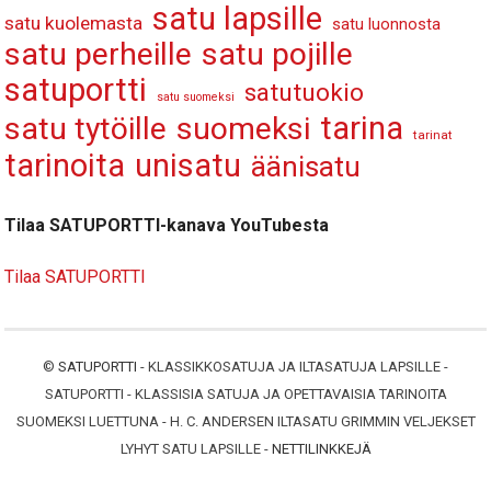
satu lapsille
satu kuolemasta
satu luonnosta
satu perheille
satu pojille
satuportti
satutuokio
satu suomeksi
tarina
satu tytöille
suomeksi
tarinat
tarinoita
unisatu
äänisatu
Tilaa SATUPORTTI-kanava YouTubesta
Tilaa SATUPORTTI
©
SATUPORTTI
- KLASSIKKOSATUJA JA ILTASATUJA LAPSILLE -
SATUPORTTI - KLASSISIA SATUJA JA OPETTAVAISIA TARINOITA
SUOMEKSI LUETTUNA - H. C. ANDERSEN ILTASATU GRIMMIN VELJEKSET
LYHYT SATU LAPSILLE -
NETTILINKKEJÄ